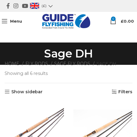
(£)
0
Menu
£
0.00
Sage DH
HOME
FLY RODS
SAGE FLY RODS
SAGE DH
Showing all 6 results
Show sidebar
Filters